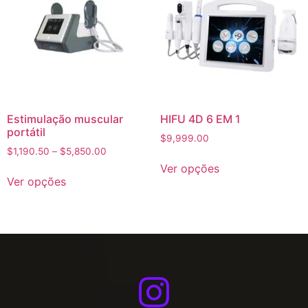
Estimulação muscular
HIFU 4D 6 EM 1
portátil
$
9,999.00
$
1,190.50
–
$
5,850.00
Ver opções
Ver opções