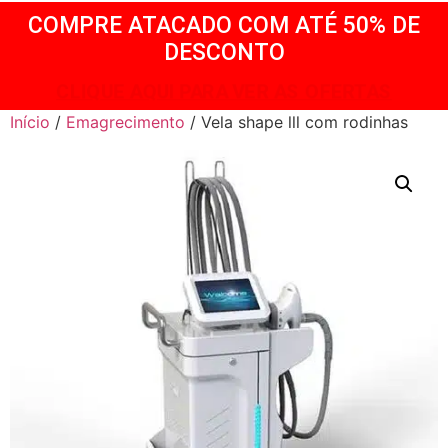
COMPRE ATACADO COM ATÉ 50% DE
DESCONTO
CLIQUE AQUI PARA VER AS OFERTAS
Início
/
Emagrecimento
/ Vela shape lll com rodinhas