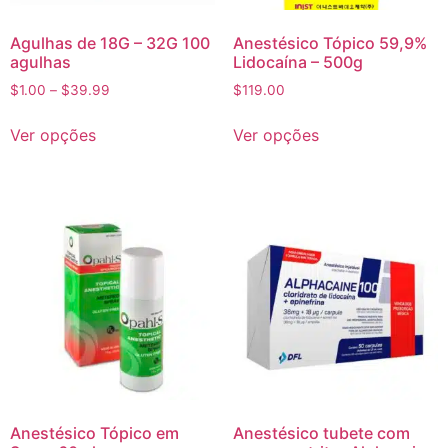
Agulhas de 18G – 32G 100
Anestésico Tópico 59,9%
agulhas
Lidocaína – 500g
$
1.00
–
$
39.99
$
119.00
Ver opções
Ver opções
Anestésico Tópico em
Anestésico tubete com