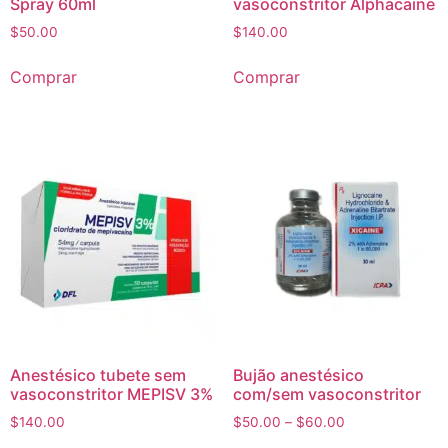
Spray 60ml
vasoconstritor Alphacaine
$
50.00
$
140.00
Comprar
Comprar
Anestésico tubete sem
Bujão anestésico
vasoconstritor MEPISV 3%
com/sem vasoconstritor
$
140.00
$
50.00
–
$
60.00