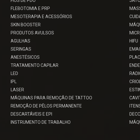
FIOS DE PDO
JATO
FLEBOTOMIA E PRP
MAS
MESOTERAPIA E ACESSÓRIOS
CUID
SKIN BOOSTER
MÁQU
PRODUTOS AVULSOS
MIC
AGULHAS
HIFU
SERINGAS
EMA
ANESTÉSICOS
PLAC
TRATAMENTO CAPILAR
ENDE
LED
RADI
IPL
CRIO
LASER
EST
MÁQUINAS PARA REMOÇÃO DE TATTOO
CAV
REMOÇÃO DE PÊLOS PERMANENTE
ITEN
DESCARTÁVEIS E EPI
DECO
INSTRUMENTO DE TRABALHO
MÁQU