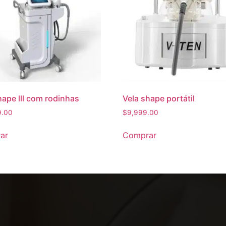
hape lll com rodinhas
Vela shape portátil
9.00
$
9,999.00
ar
Comprar