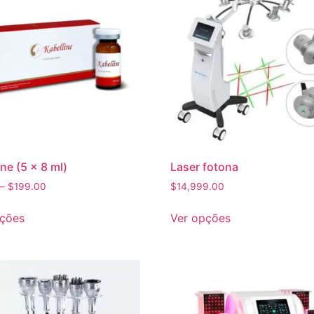
ine (5 x 8 ml)
Laser fotona
–
$
199.00
$
14,999.00
pções
Ver opções