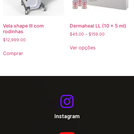
Vela shape lll com
Dermaheal LL (10 x 5 ml)
rodinhas
$
45.00
–
$
159.00
$
12,999.00
Ver opções
Comprar
Instagram