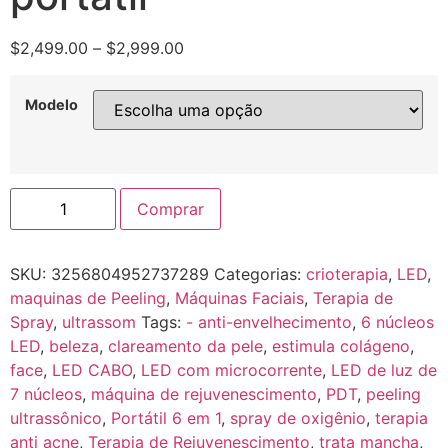
$
2,499.00
–
$
2,999.00
Modelo
Comprar
SKU:
3256804952737289
Categorias:
crioterapia
,
LED
,
maquinas de Peeling
,
Máquinas Faciais
,
Terapia de
Spray
,
ultrassom
Tags:
- anti-envelhecimento
,
6 núcleos
LED
,
beleza
,
clareamento da pele
,
estimula colágeno
,
face
,
LED CABO
,
LED com microcorrente
,
LED de luz de
7 núcleos
,
máquina de rejuvenescimento
,
PDT
,
peeling
ultrassônico
,
Portátil 6 em 1
,
spray de oxigênio
,
terapia
anti acne
,
Terapia de Rejuvenescimento
,
trata mancha
,