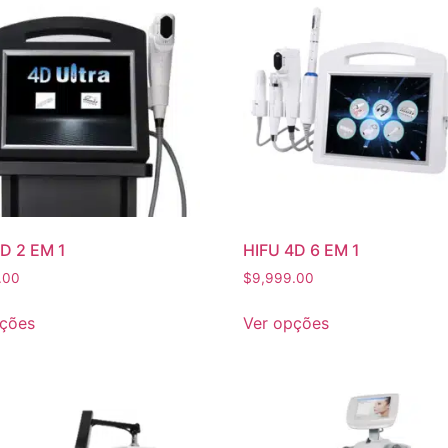
D 2 EM 1
HIFU 4D 6 EM 1
.00
$
9,999.00
pções
Ver opções