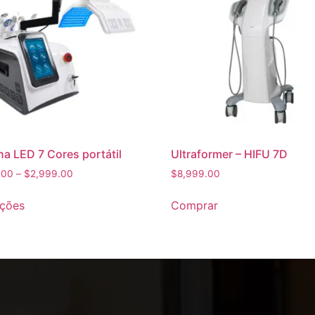
a LED 7 Cores portátil
Ultraformer – HIFU 7D
.00
–
$
2,999.00
$
8,999.00
pções
Comprar