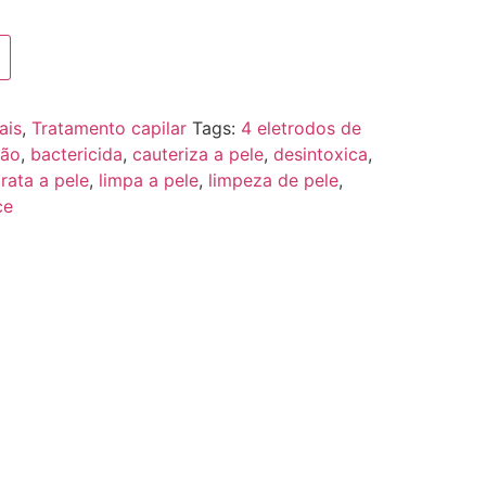
ais
,
Tratamento capilar
Tags:
4 eletrodos de
ção
,
bactericida
,
cauteriza a pele
,
desintoxica
,
drata a pele
,
limpa a pele
,
limpeza de pele
,
ce