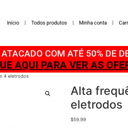
Início
Todos produtos
Minha conta
Car
ATACADO COM ATÉ 50% DE 
IQUE AQUI PARA VER AS OFER
m 4 eletrodos
Alta freq
eletrodos
$
59.99