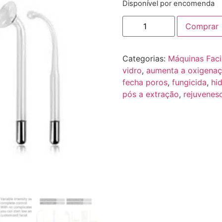
Disponível por encomenda
Comprar
Categorias:
Máquinas Faci
vidro
,
aumenta a oxigena
fecha poros
,
fungicida
,
hi
pós a extração
,
rejuvenes