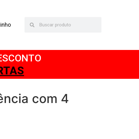
rinho
DESCONTO
TAS
uência com 4