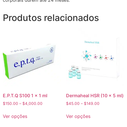
corporais durem até 24 meses.
Produtos relacionados
E.P.T.Q S100 1 x 1 ml
Dermaheal HSR (10 x 5 ml)
$
150.00
–
$
4,000.00
$
45.00
–
$
149.00
Ver opções
Ver opções