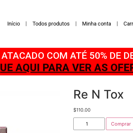
Início
Todos produtos
Minha conta
Car
ATACADO COM ATÉ 50% DE 
IQUE AQUI PARA VER AS OFER
Re N Tox
$
110.00
Comprar