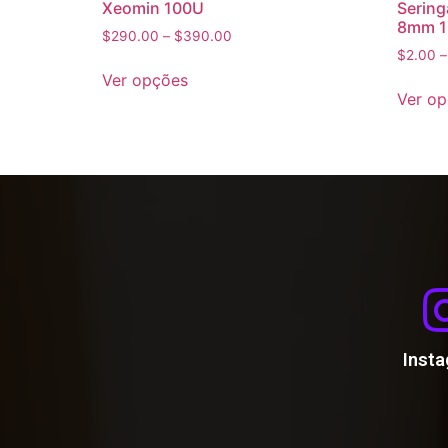
Xeomin 100U
Sering
8mm 1
$
290.00
–
$
390.00
$
2.00
Ver opções
Ver o
Inst