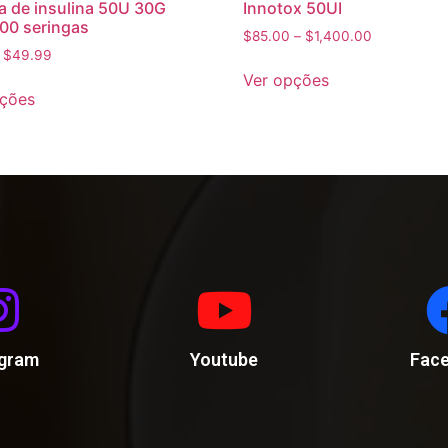
a de insulina 50U 30G
Innotox 50UI
00 seringas
$
85.00
–
$
1,400.00
–
$
49.99
Ver opções
pções
agram
Youtube
Fac