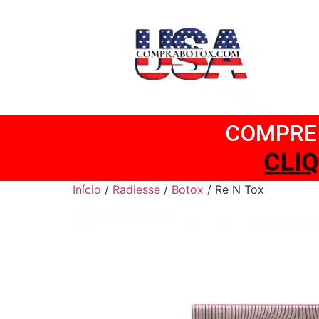
COMPRE 
CL
Início
/
Radiesse
/
Botox
/ Re N Tox