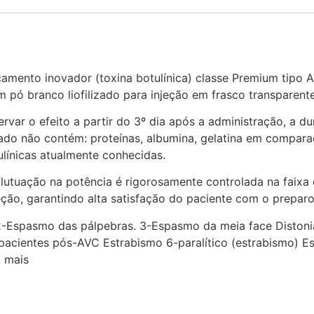
mento inovador (toxina botulínica) classe Premium tipo A
ó branco liofilizado para injeção em frasco transparente
rvar o efeito a partir do 3º dia após a administração, a 
o não contém: proteínas, albumina, gelatina em comparaçã
ulínicas atualmente conhecidas.
 flutuação na potência é rigorosamente controlada na faix
eção, garantindo alta satisfação do paciente com o prepar
Espasmo das pálpebras. 3-Espasmo da meia face Distonia 
acientes pós-AVC Estrabismo 6-paralítico (estrabismo) Es
u mais