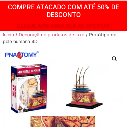
COMPRE ATACADO COM ATÉ 50% DE
DESCONTO
CLIQUE AQUI PARA VER AS OFERTAS
Início
/
Decoração e produtos de luxo
/ Protótipo de
pele humana 4D