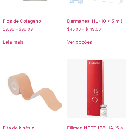
Fios de Colágeno
Dermaheal HL (10 x 5 ml)
$
9.99
–
$
99.99
$
45.00
–
$
149.00
Leia mais
Ver opções
Fita de kinésio
Fillmed NCTF 135 HA (5 x