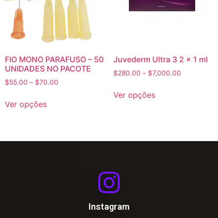
FIO MONO PARAFUSO – 50
Juvederm Ultra 3 2 x 1 ml
UNIDADES NO PACOTE
$
280.00
–
$
7,000.00
$
55.00
–
$
70.00
Ver opções
Ver opções
Instagram