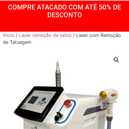
COMPRE ATACADO COM ATÉ 50% DE
DESCONTO
CLIQUE AQUI PARA VER AS OFERTAS
Início
/
Laser remoção de tatoo
/ Laser com Remoção
de Tatuagem