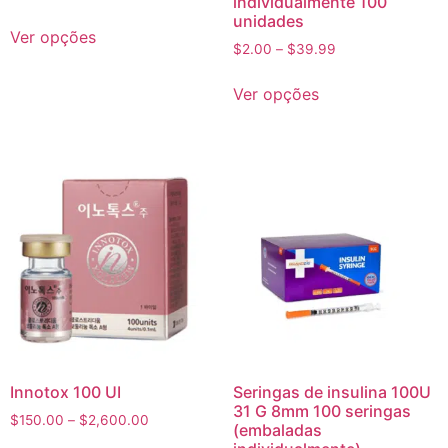
individualmente 100
unidades
Ver opções
$
2.00
–
$
39.99
Ver opções
Innotox 100 UI
Seringas de insulina 100U
31 G 8mm 100 seringas
$
150.00
–
$
2,600.00
(embaladas