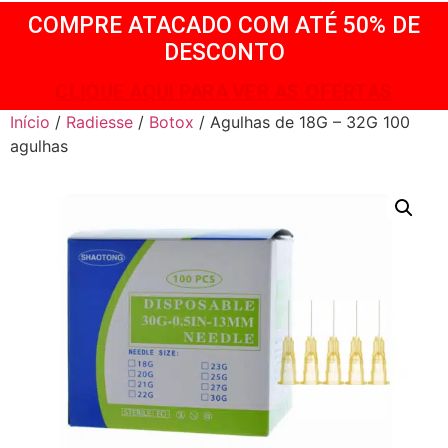
COMPRE ATACADO COM ATÉ 50% DE
DESCONTO
CLIQUE AQUI PARA VER AS OFERTAS
Início
/
Radiesse
/
Botox
/ Agulhas de 18G – 32G 100
agulhas