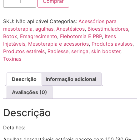
Comprar
SKU:
Não aplicável
Categorias:
Acessórios para
mesoterapia
,
agulhas
,
Anestésicos
,
Bioestimuladores
,
Botox
,
Emagrecimento
,
Flebotomia E PRP
,
Itens
Injetáveis
,
Mesoterapia e acessorios
,
Produtos avulsos
,
Produtos estéreis
,
Radiesse
,
seringa
,
skin booster
,
Toxinas
Descrição
Informação adicional
Avaliações (0)
Descrição
Detalhes:
Agulhas descartáveis estéreis pacote com 100 (30 G-