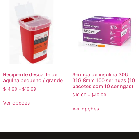
Recipiente descarte de
Seringa de insulina 30U
agulha pequeno / grande
31G 8mm 100 seringas (10
pacotes com 10 seringas)
$
14.99
–
$
19.99
$
10.00
–
$
49.99
Ver opções
Ver opções