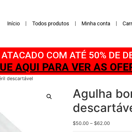
Início
Todos produtos
Minha conta
Car
ATACADO COM ATÉ 50% DE 
IQUE AQUI PARA VER AS OFER
ril descartável
Agulha bor
descartáv
$
50.00
–
$
62.00