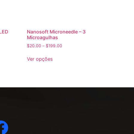
 LED
Nanosoft Microneedle – 3
Microagulhas
$
20.00
–
$
199.00
Ver opções