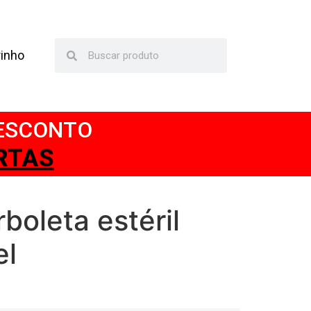
rinho
DESCONTO
TAS
boleta estéril
el