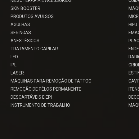
MESOTERAPIA E ACESSÓRIOS
CUID
SKIN BOOSTER
MÁQU
PRODUTOS AVULSOS
MIC
AGULHAS
HIFU
SERINGAS
EMA
ANESTÉSICOS
PLAC
TRATAMENTO CAPILAR
ENDE
LED
RADI
IPL
CRIO
LASER
EST
MÁQUINAS PARA REMOÇÃO DE TATTOO
CAV
REMOÇÃO DE PÊLOS PERMANENTE
ITEN
DESCARTÁVEIS E EPI
DECO
INSTRUMENTO DE TRABALHO
MÁQU