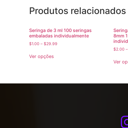
Produtos relacionados
Seringa de 3 ml 100 seringas
Sering
embaladas individualmente
8mm 1
indivi
$
1.00
–
$
29.99
$
2.00
Ver opções
Ver o