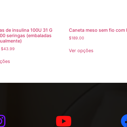
as de insulina 100U 31 G
Caneta meso sem fio com
00 seringas (embaladas
$
189.00
dualmente)
–
$
43.99
Ver opções
pções