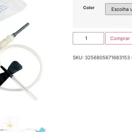
Color
Comprar
SKU:
3256805671683153