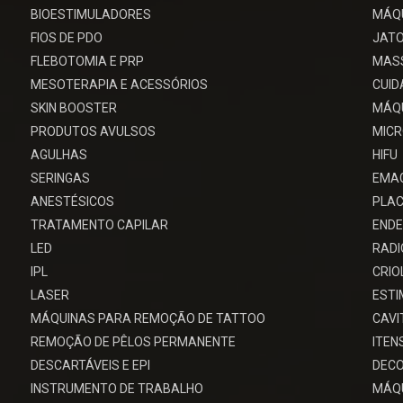
BIOESTIMULADORES
MÁQU
FIOS DE PDO
JATO
FLEBOTOMIA E PRP
MAS
MESOTERAPIA E ACESSÓRIOS
CUID
SKIN BOOSTER
MÁQU
PRODUTOS AVULSOS
MIC
AGULHAS
HIFU
SERINGAS
EMA
ANESTÉSICOS
PLAC
TRATAMENTO CAPILAR
ENDE
LED
RADI
IPL
CRIO
LASER
EST
MÁQUINAS PARA REMOÇÃO DE TATTOO
CAV
REMOÇÃO DE PÊLOS PERMANENTE
ITEN
DESCARTÁVEIS E EPI
DECO
INSTRUMENTO DE TRABALHO
MÁQU