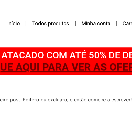
Início
Todos produtos
Minha conta
Car
ATACADO COM ATÉ 50% DE 
QUE AQUI PARA VER AS OFE
iro post. Edite-o ou exclua-o, e então comece a escrever!