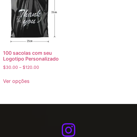
100 sacolas com seu
Logotipo Personalizado
$
30.00
–
$
120.00
Ver opções