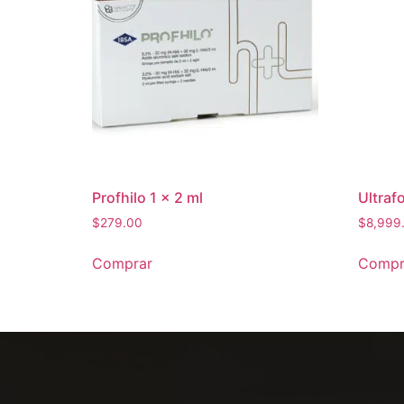
Profhilo 1 x 2 ml
Ultraf
$
279.00
$
8,999
Comprar
Compr