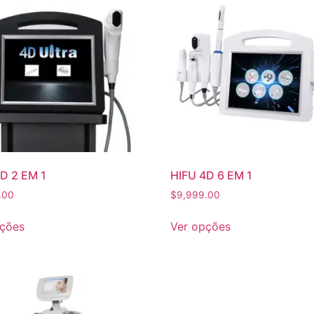
D 2 EM 1
HIFU 4D 6 EM 1
.00
$
9,999.00
pções
Ver opções