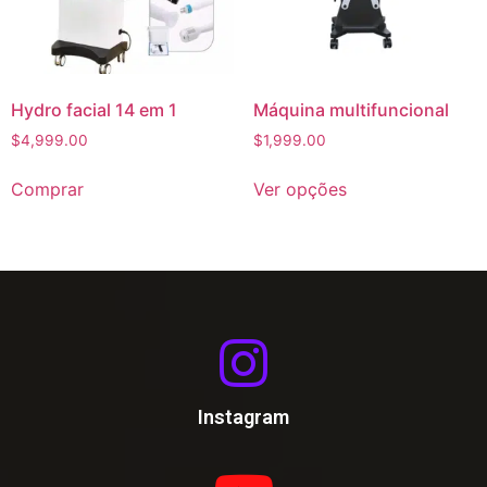
Hydro facial 14 em 1
Máquina multifuncional
$
4,999.00
$
1,999.00
Comprar
Ver opções
Instagram