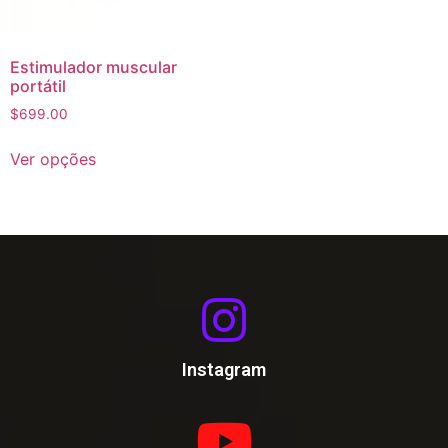
Estimulador muscular
portátil
$
699.00
Ver opções
Instagram