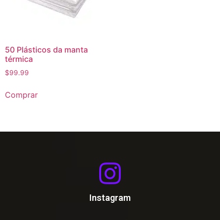
50 Plásticos da manta
térmica
$
99.99
Comprar
Instagram