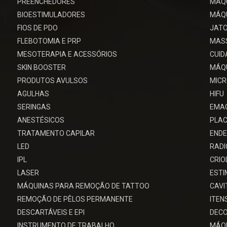
PREENCHEDORES
MÁQ
BIOESTIMULADORES
MÁQU
FIOS DE PDO
JATO
FLEBOTOMIA E PRP
MAS
MESOTERAPIA E ACESSÓRIOS
CUID
SKIN BOOSTER
MÁQU
PRODUTOS AVULSOS
MIC
AGULHAS
HIFU
SERINGAS
EMA
ANESTÉSICOS
PLAC
TRATAMENTO CAPILAR
ENDE
LED
RADI
IPL
CRIO
LASER
EST
MÁQUINAS PARA REMOÇÃO DE TATTOO
CAV
REMOÇÃO DE PÊLOS PERMANENTE
ITEN
DESCARTÁVEIS E EPI
DECO
INSTRUMENTO DE TRABALHO
MÁQU