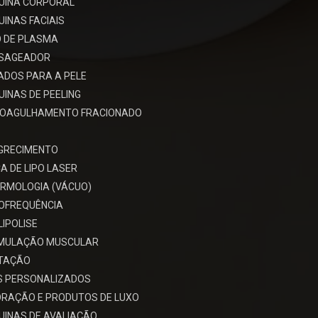
UINA CORPORAL
INAS FACIAIS
 DE PLASMA
SAGEADOR
ADOS PARA A PELE
INAS DE PEELING
ROAGULHAMENTO FRACIONADO
GRECIMENTO
A DE LIPO LASER
RMOLOGIA (VÁCUO)
OFREQUÊNCIA
LIPOLISE
IMULAÇÃO MUSCULAR
ITAÇÃO
S PERSONALIZADOS
RAÇÃO E PRODUTOS DE LUXO
INAS DE AVALIAÇÃO