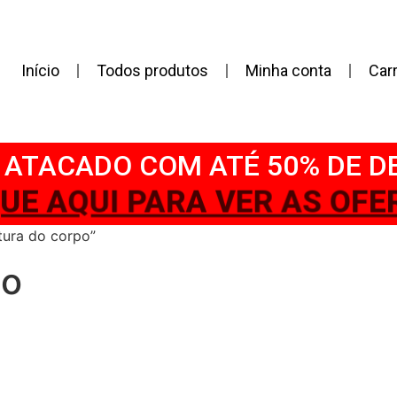
Início
Todos produtos
Minha conta
Car
ATACADO COM ATÉ 50% DE 
QUE AQUI PARA VER AS OFE
tura do corpo”
po