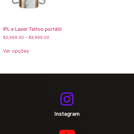
IPL e Laser Tattoo portátil
$
5,999.00
–
$
8,999.00
Ver opções
Instagram