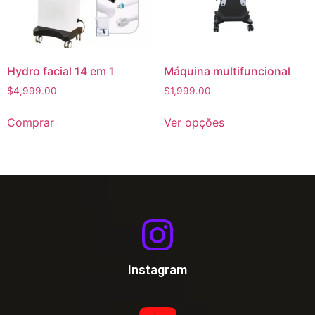
Hydro facial 14 em 1
Máquina multifuncional
$
4,999.00
$
1,999.00
Comprar
Ver opções
Instagram