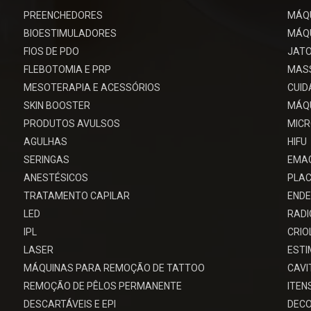
PREENCHEDORES
MÁQ
BIOESTIMULADORES
MÁQU
FIOS DE PDO
JATO
FLEBOTOMIA E PRP
MAS
MESOTERAPIA E ACESSÓRIOS
CUID
SKIN BOOSTER
MÁQU
PRODUTOS AVULSOS
MIC
AGULHAS
HIFU
SERINGAS
EMA
ANESTÉSICOS
PLAC
TRATAMENTO CAPILAR
ENDE
LED
RADI
IPL
CRIO
LASER
EST
MÁQUINAS PARA REMOÇÃO DE TATTOO
CAV
REMOÇÃO DE PÊLOS PERMANENTE
ITEN
DESCARTÁVEIS E EPI
DECO