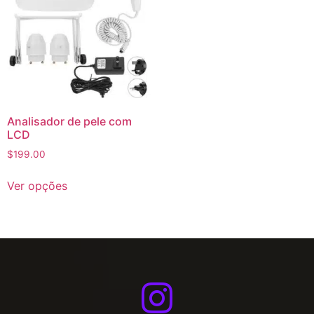
Analisador de pele com
LCD
$
199.00
Ver opções