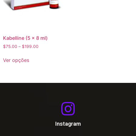
Kabelline (5 x 8 ml)
$
75.00
–
$
199.00
Ver opções
Instagram