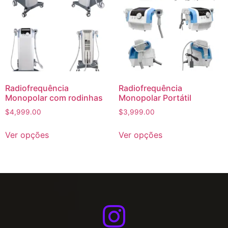
Radiofrequência
Radiofrequência
Monopolar com rodinhas
Monopolar Portátil
$
4,999.00
$
3,999.00
Ver opções
Ver opções