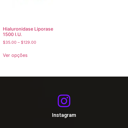
Hialuronidase Liporase
1500 I.U.
$
35.00
–
$
129.00
Ver opções
Instagram